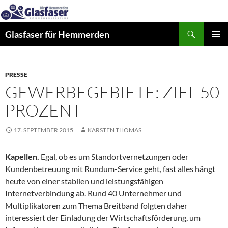
Zum
Inhalt
Suchen
springen
Glasfaser für Hemmerden
PRIMÄR
MENÜ
PRESSE
GEWERBEGEBIETE: ZIEL 50
PROZENT
17. SEPTEMBER 2015
KARSTEN THOMAS
Kapellen.
Egal, ob es um Standortvernetzungen oder
Kundenbetreuung mit Rundum-Service geht, fast alles hängt
heute von einer stabilen und leistungsfähigen
Internetverbindung ab. Rund 40 Unternehmer und
Multiplikatoren zum Thema Breitband folgten daher
interessiert der Einladung der Wirtschaftsförderung, um