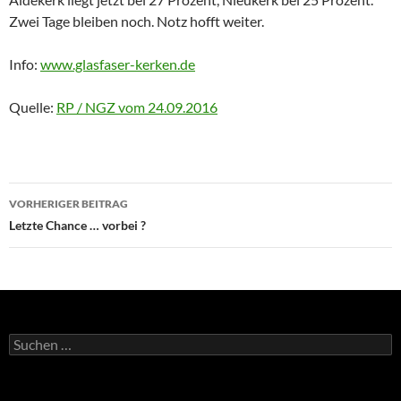
Zwei Tage bleiben noch. Notz hofft weiter.
Info:
www.glasfaser-kerken.de
Quelle:
RP / NGZ vom 24.09.2016
Beitragsnavigation
VORHERIGER BEITRAG
Letzte Chance … vorbei ?
Suche
nach: