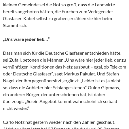
kleinen Gemeinde sei die Not so groß, dass die Landwirte
bereits angeboten hätten, die Furchen zum Verlegen der
Glasfaser-Kabel selbst zu graben, erzählen sie hier beim
Stammtisch.
„Uns wäre jeder lieb…“
Dass man sich für die Deutsche Glasfaser entschieden hätte,
sei Zufall, betonen die Männer. „Uns wäre hier jeder lieb, der zu
vernünftigen Konditionen das Netz ausbaut – egal, ob Telekom
oder Deutsche Glasfaser“, sagt Markus Pakulat. Und Stefan
Nagel, der ihm gegenübersitzt, ergänzt: „Leider ist es ja nicht
so, dass die Anbieter hier Schlange stehen.“ Guido Gipmans,
ein anderer Bürger, der unterschrieben hat, ist daher
überzeugt: „So ein Angebot kommt wahrscheinlich so bald
nicht wieder.“
Carlo Notz hat gestern wieder nach den Zahlen geschaut.
Aldekerk liegt jetzt bei 27 Prozent, Nieukerk bei 25 Prozent.