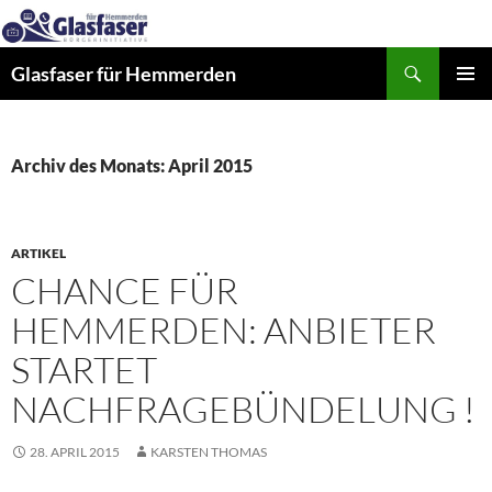
Zum
Inhalt
Suchen
springen
Glasfaser für Hemmerden
PRIMÄR
MENÜ
Archiv des Monats: April 2015
ARTIKEL
CHANCE FÜR
HEMMERDEN: ANBIETER
STARTET
NACHFRAGEBÜNDELUNG !
28. APRIL 2015
KARSTEN THOMAS