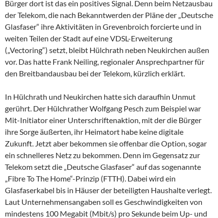
Bürger dort ist das ein positives Signal. Denn beim Netzausbau
der Telekom, die nach Bekanntwerden der Pläne der „Deutsche
Glasfaser“ ihre Aktivitäten in Grevenbroich forcierte und in
weiten Teilen der Stadt auf eine VDSL-Erweiterung
(„Vectoring“) setzt, bleibt Hülchrath neben Neukirchen außen
vor. Das hatte Frank Neiling, regionaler Ansprechpartner für
den Breitbandausbau bei der Telekom, kürzlich erklärt.
In Hülchrath und Neukirchen hatte sich daraufhin Unmut
gerührt. Der Hülchrather Wolfgang Pesch zum Beispiel war
Mit-Initiator einer Unterschriftenaktion, mit der die Bürger
ihre Sorge äußerten, ihr Heimatort habe keine digitale
Zukunft. Jetzt aber bekommen sie offenbar die Option, sogar
ein schnelleres Netz zu bekommen. Denn im Gegensatz zur
Telekom setzt die „Deutsche Glasfaser“ auf das sogenannte
„Fibre To The Home“-Prinzip (FTTH). Dabei wird ein
Glasfaserkabel bis in Häuser der beteiligten Haushalte verlegt.
Laut Unternehmensangaben soll es Geschwindigkeiten von
mindestens 100 Megabit (Mbit/s) pro Sekunde beim Up- und