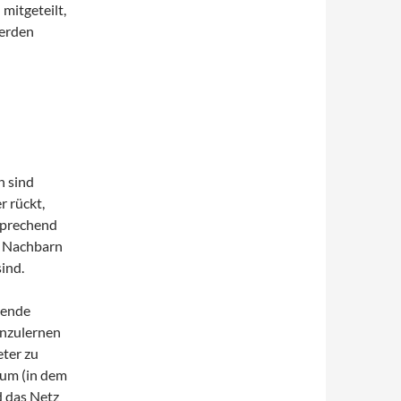
mitgeteilt,
erden
n sind
r rückt,
tsprechend
n Nachbarn
sind.
gende
enzulernen
eter zu
aum (in dem
d das Netz