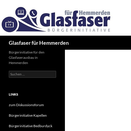
Zum
Inhalt
springen
Suchen
Glasfaser für Hemmerden
Bürgerinitiative für den
Glasfaserausbau in
Hemmerden
Suche
nach:
LINKS
zum Diskussionsforum
Bürgerinitiative Kapellen
Bürgerinitiative Bedburdyck