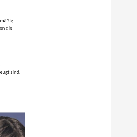
elmäßig
en die
–
eugt sind.