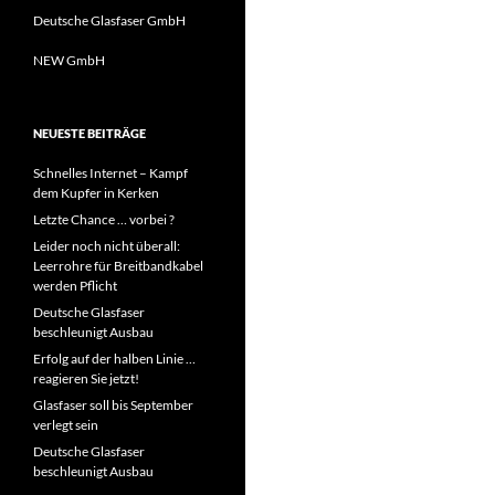
Deutsche Glasfaser GmbH
NEW GmbH
NEUESTE BEITRÄGE
Schnelles Internet – Kampf
dem Kupfer in Kerken
Letzte Chance … vorbei ?
Leider noch nicht überall:
Leerrohre für Breitbandkabel
werden Pflicht
Deutsche Glasfaser
beschleunigt Ausbau
Erfolg auf der halben Linie …
reagieren Sie jetzt!
Glasfaser soll bis September
verlegt sein
Deutsche Glasfaser
beschleunigt Ausbau