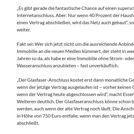
„Es gibt gerade die fantastische Chance auf einen supers
Internetanschluss. Aber: Nur wenn 40 Prozent der Hausha
einen Vertrag abschließen, wird das Netz auch gebaut“, so
weiter.
Fakt sei: Wer sich jetzt nicht um die ausreichende Anbin
Immobilie an die neuen Medien kümmert, der steht in we
Jahren so da, als habe er eine Immobilie ohne Strom- ode
Wasseranschluss anzubieten – fast unverkäuflich.
„Der Glasfaser-Anschluss kostet erst dann monatliche G
wenn der jetzige Vertrag ausgelaufen ist – vorher keinen 
wenn der Vertrag heute abgeschlossen wird“, macht Esser
Weiteren deutlich. Der Glasfaseranschluss könne schon 
werden, auch wenn der alte Vertrag noch läuft. Die Ansc
in Höhe von 750 Euro entfalle, wenn man den Vertrag jetz
abschließt.