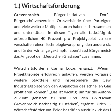
1.) Wirtschaftsförderung
Grevenbroich.
Bürger-Initiativen, Dor
Bürgerschützenvereine, Ortsverbände über Parteigre
und viele weitere Multiplikatoren haben sich zusamme
und unterstützen in diesen Tagen alle tatkräftig da
erforderlichen 40 Prozent pro Projektgebiet zu erre
verschaffen einen Technologievorsprung, den andere s
und für den wir lange gekämpft haben“, fasst Bürgermeis
das Angebot der „Deutschen Glasfaser“ zusammen.
Wirtschaftsförderin Carina Lucas ergänzt: „Wenn
Projektgebiete erfolgreich anlaufen, werden voraussi
weitere Stadtteile und insbesondere die Gew
Industriegebiete von den Angeboten des schnellen Gla
profitieren können.“ „Das ist wichtig, um für die Anfor
Zukunft gerüstet zu sein und den (Wirtschafts
Grevenbroich nachhaltig zu stärken“, ergänzt Ulrich 
Wirtschaftsförderung. Beide begrüßen ausdrücklich da