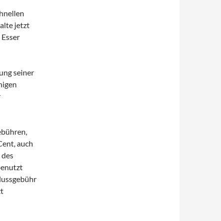
chnellen
lte jetzt
 Esser
dung seiner
nigen
r
ebühren,
Cent, auch
 des
benutzt
hlussgebühr
t