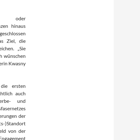
f- oder
nzen hinaus
ngeschlossen
s Ziel, die
ichen. „Sie
ich wünschen
terin Kwasny
 die ersten
chtlich auch
erbe- und
sfasernetzes
derungen der
-)Standort
Held von der
s Engagement