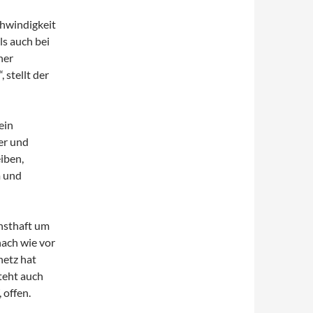
chwindigkeit
ls auch bei
ner
stellt der
ein
er und
eiben,
m und
rnsthaft um
nach wie vor
netz hat
steht auch
 offen.