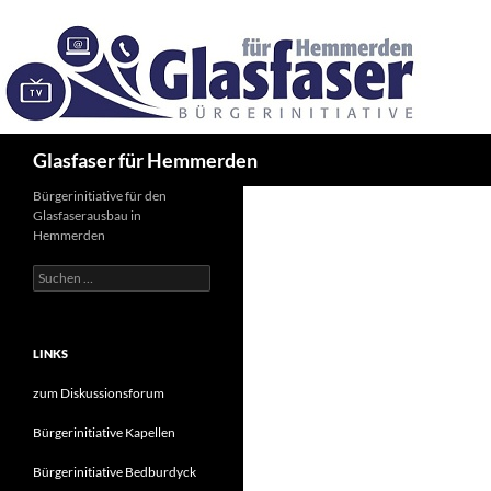
Zum
Inhalt
springen
Suchen
Glasfaser für Hemmerden
Bürgerinitiative für den
Glasfaserausbau in
Hemmerden
Suche
nach:
LINKS
zum Diskussionsforum
Bürgerinitiative Kapellen
Bürgerinitiative Bedburdyck