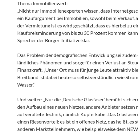
Thema Immobilienwert:
„Nicht nur Immobilienexperten wissen, dass Internetges
ein Kaufargument bei Immobilien, sowohl beim Verkauf, a
der Vermietung ist es wird geschätzt, dass es hierbei zu ei
Kaufpreisminderung von bis zu 30 Prozent kommen kann“, 
Sprecher der Bürger-Initiative klar.
Das Problem der demografischen Entwicklung sei zudem 
ländliches Phänomen und sorge für einen Verlust an Steu
Finanzkraft. „Unser Ort muss für junge Leute attraktiv bl
Breitband ist dabei heute so selbstverständlich wie Stro
Wasser.“
Und weiter: „Nur die ,Deutsche Glasfaser’ bemüht sich e
den Aufbau eines neuen Netzes, andere Anbieter setzen 
auf veraltete Technik, nämlich Kupferkabel.Das Glasfaser
einen Riesenvorteil: es ist ein offenes Netz, das heißt, es 
anderen Marktteilnehmern, wie beispielsweise dem NEW,