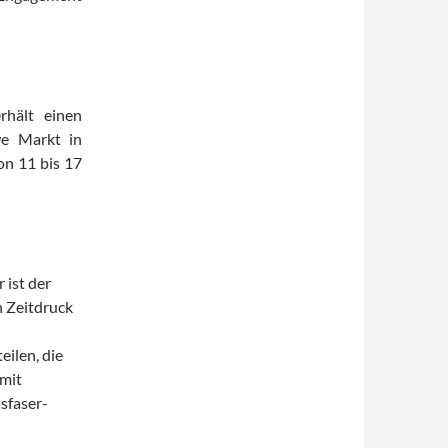
rhält einen
we Markt in
on 11 bis 17
 ist der
n Zeitdruck
ilen, die
 mit
sfaser-