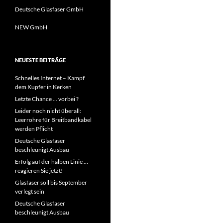
Deutsche Glasfaser GmbH
NEW GmbH
NEUESTE BEITRÄGE
Schnelles Internet – Kampf
dem Kupfer in Kerken
Letzte Chance … vorbei ?
Leider noch nicht überall:
Leerrohre für Breitbandkabel
werden Pflicht
Deutsche Glasfaser
beschleunigt Ausbau
Erfolg auf der halben Linie …
reagieren Sie jetzt!
Glasfaser soll bis September
verlegt sein
Deutsche Glasfaser
beschleunigt Ausbau