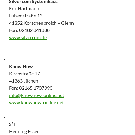
Silvercom Systemhaus
Eric Hartmann
Luisenstraße 13
41352 Korschenbroich – Glehn
Fon: 02182 841888
www.silvercom.de
Know How
Kirchstraße 17
41363 Jüchen
Fon: 02165 1707990
info@knowhow-online.net
www.knowhow-online.net
S³ IT
Henning Esser