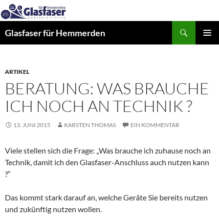
Zum
Inhalt
Suchen
springen
Glasfaser für Hemmerden
PRIMÄR
MENÜ
ARTIKEL
BERATUNG: WAS BRAUCHE
ICH NOCH AN TECHNIK ?
13. JUNI 2015
KARSTEN THOMAS
EIN KOMMENTAR
Viele stellen sich die Frage: „Was brauche ich zuhause noch an
Technik, damit ich den Glasfaser-Anschluss auch nutzen kann
?“
Das kommt stark darauf an, welche Geräte Sie bereits nutzen
und zukünftig nutzen wollen.