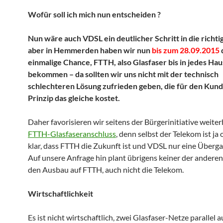
Wofür soll ich mich nun entscheiden ?
Nun wäre auch VDSL ein deutlicher Schritt in die richti
aber in Hemmerden haben wir nun
bis zum 28.09.2015
einmalige Chance, FTTH, also Glasfaser bis in jedes Hau
bekommen – da sollten wir uns nicht mit der technisch
schlechteren Lösung zufrieden geben, die für den Kun
Prinzip das gleiche kostet.
Daher favorisieren wir seitens der Bürgerinitiative weite
FTTH-Glasfaseranschluss
, denn selbst der Telekom ist ja
klar, dass FTTH die Zukunft ist und VDSL nur eine Überg
Auf unsere Anfrage hin plant übrigens keiner der andere
den Ausbau auf FTTH, auch nicht die Telekom.
Wirtschaftlichkeit
Es ist nicht wirtschaftlich, zwei Glasfaser-Netze parallel