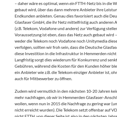
– daher wäre es optimal, wenn
ein
FTTH-Netz bis in die
gebaut wird, über das dann mehrere Anbieter ihre Leist
Endkunden anbieten. Genau dies favorisiert auch die De
Glasfaser GmbH, die ihr Netz mittelfristig auch anderen 
(z.B. Telekom, Vodafone und andere) zur Verfügung stelle
Voraussetzung ist eben, dass das Netz auch gebaut wird 
weder die Telekom noch Vodafone noch Unitymedia die
verfolgen, sollten wir froh sein, dass die Deutsche Glasf
diese Investition in die Infrastruktur in Hemmerden nicht
Langfristig sorgt dies wiederum für Konkurrenz und senkt
Gebühren, während die Kosten für den Kunden höher bl
ein Anbieter wie z.B. die Telekom einziger Anbieter ist, o
auch für Mitbewerber zu öffnen.
Zudem wird vermutlich in den nächsten 10-20 Jahren kei
mehr nachfragen, ob wir in Hemmerden Glasfaser-Ansch
wollen, wenn nun in 2015 die Nachfrage zu gering war (u
nicht erreicht wurden). Die Telekom setzt offenbar auf V
nicht FTTH, von dieser Seite ist also in den nächsten Jahr