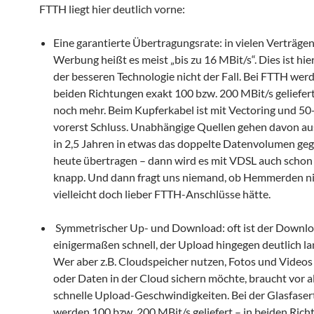
FTTH liegt hier deutlich vorne:
Eine garantierte Übertragungsrate: in vielen Verträgen
Werbung heißt es meist „bis zu 16 MBit/s“. Dies ist hi
der besseren Technologie nicht der Fall. Bei FTTH wer
beiden Richtungen exakt 100 bzw. 200 MBit/s geliefert
noch mehr. Beim Kupferkabel ist mit Vectoring und 5
vorerst Schluss. Unabhängige Quellen gehen davon aus
in 2,5 Jahren in etwas das doppelte Datenvolumen ge
heute übertragen – dann wird es mit VDSL auch schon
knapp. Und dann fragt uns niemand, ob Hemmerden n
vielleicht doch lieber FTTH-Anschlüsse hätte.
Symmetrischer Up- und Download: oft ist der Downl
einigermaßen schnell, der Upload hingegen deutlich l
Wer aber z.B. Cloudspeicher nutzen, Fotos und Videos
oder Daten in der Cloud sichern möchte, braucht vor a
schnelle Upload-Geschwindigkeiten. Bei der Glasfaser
werden 100 bzw. 200 MBit/s geliefert – in beiden Rich