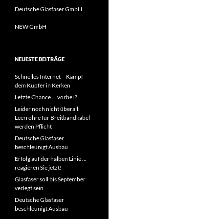
Deutsche Glasfaser GmbH
NEW GmbH
NEUESTE BEITRÄGE
Schnelles Internet – Kampf
dem Kupfer in Kerken
Letzte Chance … vorbei ?
Leider noch nicht überall:
Leerrohre für Breitbandkabel
werden Pflicht
Deutsche Glasfaser
beschleunigt Ausbau
Erfolg auf der halben Linie …
reagieren Sie jetzt!
Glasfaser soll bis September
verlegt sein
Deutsche Glasfaser
beschleunigt Ausbau