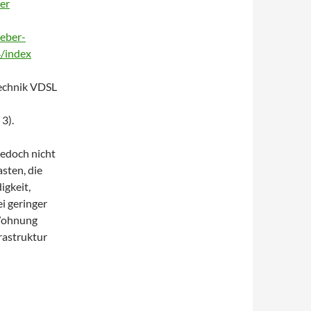
er
ueber-
4/index
technik VDSL
3).
jedoch nicht
sten, die
igkeit,
i geringer
 Wohnung
rastruktur