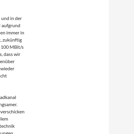
 und in der
er aufgrund
den immer in
, zukünftig
0-100 MBit/s
, dass wir
genüber
 wieder
icht
oadkanal
angsamer.
 verschicken
llem
technik
tungen.