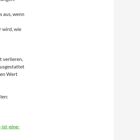
ts aus, wenn
 wird, wie
 verlieren,
usgestattet
den Wert
len:
ist-eine-