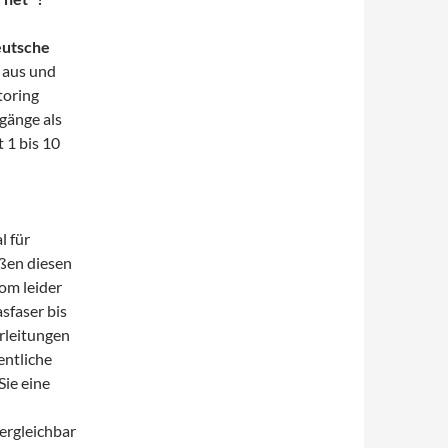
utsche
 aus und
toring
gänge als
 1 bis 10
l für
ßen diesen
kom leider
sfaser bis
erleitungen
entliche
Sie eine
ergleichbar