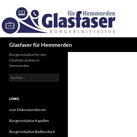
Zum
Inhalt
springen
Suchen
Glasfaser für Hemmerden
Bürgerinitiative für den
Glasfaserausbau in
Hemmerden
Suche
nach:
LINKS
zum Diskussionsforum
Bürgerinitiative Kapellen
Bürgerinitiative Bedburdyck